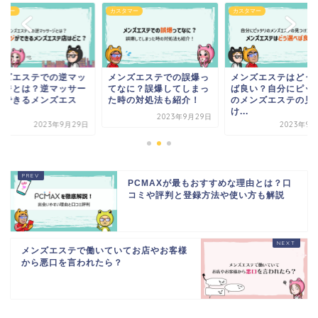
タマー
カスタマー
カスタマー
ンズエステでの逆マッ
メンズエステでの誤爆っ
メンズエステはどう
ージとは？逆マッサー
てなに？誤爆してしまっ
ば良い？自分にピッ
ができるメンズエス
た時の対処法も紹介！
のメンズエステの見
.
け...
2023年9月29日
2023年9月29日
2023年9月
PCMAXが最もおすすめな理由とは？口
コミや評判と登録方法や使い方も解説
メンズエステで働いていてお店やお客様
から悪口を言われたら？