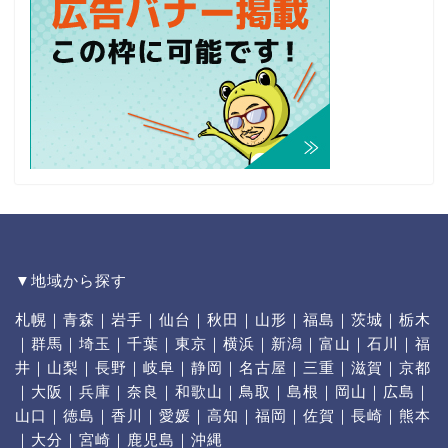
▼地域から探す
札幌
｜
青森
｜
岩手
｜
仙台
｜
秋田
｜
山形
｜
福島
｜
茨城
｜
栃木
｜
群馬
｜
埼玉
｜
千葉
｜
東京
｜
横浜
｜
新潟
｜
富山
｜
石川
｜
福
井
｜
山梨
｜
長野
｜
岐阜
｜
静岡
｜
名古屋
｜
三重
｜
滋賀
｜
京都
｜
大阪
｜
兵庫
｜
奈良
｜
和歌山
｜
鳥取
｜
島根
｜
岡山
｜
広島
｜
山口
｜
徳島
｜
香川
｜
愛媛
｜
高知
｜
福岡
｜
佐賀
｜
長崎
｜
熊本
｜
大分
｜
宮崎
｜
鹿児島
｜
沖縄