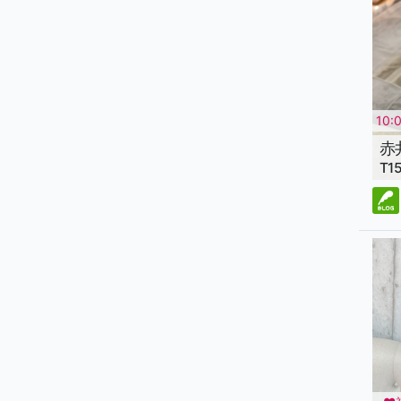
10
たっ
赤
で、
T1
る癒