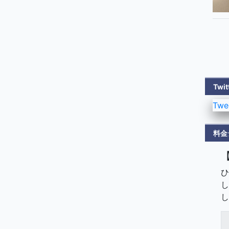
Tw
Twe
料金
ひ
し
し