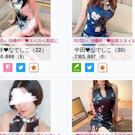
:00～ 待機中
♥スベスベ美肌に
10:00～ 待機中
♥抜群スタイル
ぷりオイルのヌメヌメ大胆施術
れ出す色気×癒し系美女の 比類
井♥なでしこ（22）
中田♥なでしこ（30）
甘く優しい手技にメロメロにな
癒しなでしこ♥
50 .B86 （E）
T165 .B87 （E）
しなでしこ♥