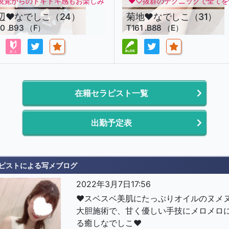
視覚からのドキドキ感もお楽しみ
♥♡抜群のテクニックで全てを
だき、メンズエステならではの
殺、最高テクニシャン癒しなで
辺♥なでしこ（24）
菊地♥なでしこ（31）
ドキや癒しもお愉しみいただけ
♡♥
70 .B93 （F）
T161 .B88 （E）
しなでしこ♥
在籍セラピスト一覧
出勤予定表
ピストによる写メブログ
2022年3月7日17:56
♥スベスベ美肌にたっぷりオイルのヌメ
大胆施術で、甘く優しい手技にメロメロ
る癒しなでしこ♥