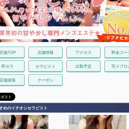
店舗TOP
店舗情報
アクセス
料金コー
即セラ
セラピスト
出勤予定
写メブロ
店舗速報
クーポン
すめのイチオシセラピスト