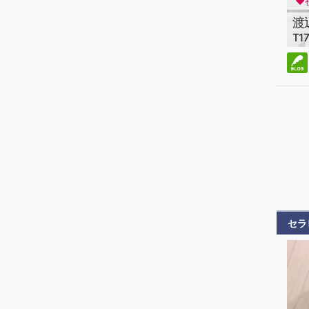
♥
いた
渡
ドキ
T1
る癒
セラ